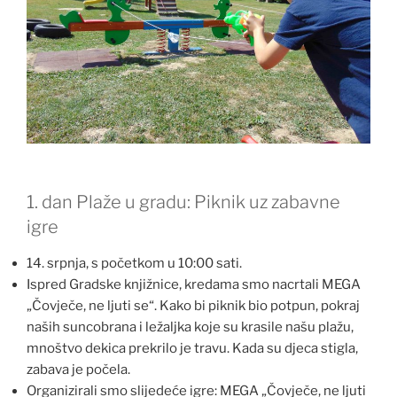
1. dan Plaže u gradu: Piknik uz zabavne
igre
14. srpnja, s početkom u 10:00 sati.
Ispred Gradske knjižnice, kredama smo nacrtali MEGA
„Čovječe, ne ljuti se“. Kako bi piknik bio potpun, pokraj
naših suncobrana i ležaljka koje su krasile našu plažu,
mnoštvo dekica prekrilo je travu. Kada su djeca stigla,
zabava je počela.
Organizirali smo slijedeće igre: MEGA „Čovječe, ne ljuti