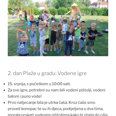
2. dan Plaže u gradu: Vodene igre
15. srpnja, s početkom u 10:00 sati.
Za sve igre, potrebni su nam bili vodeni pištolji, vodeni
baloni i puno vode!
Prvo natjecanje bila je utrka čaša. Kroz čaše smo
proveli konopac te su ih djeca, podijeljena u dva tima,
morala prskati vodenim pištoljima kako bi stigla do cilja.