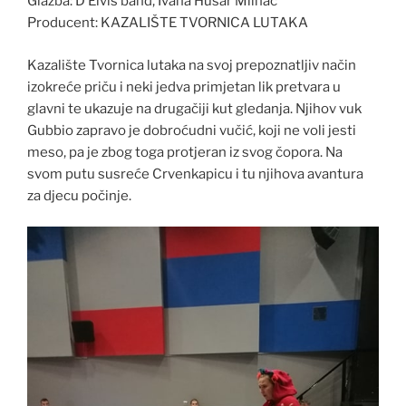
Glazba: D Elvis band, Ivana Husar Mlinac
Producent: KAZALIŠTE TVORNICA LUTAKA
Kazalište Tvornica lutaka na svoj prepoznatljiv način
izokreće priču i neki jedva primjetan lik pretvara u
glavni te ukazuje na drugačiji kut gledanja. Njihov vuk
Gubbio zapravo je dobroćudni vučić, koji ne voli jesti
meso, pa je zbog toga protjeran iz svog čopora. Na
svom putu susreće Crvenkapicu i tu njihova avantura
za djecu počinje.