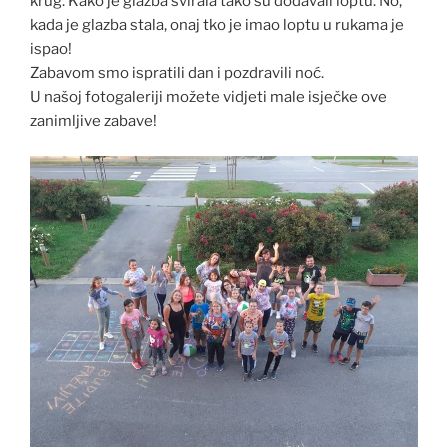
krug. Kako je glazba svirala tako su dodavali loptu. No,
kada je glazba stala, onaj tko je imao loptu u rukama je
ispao!
Zabavom smo ispratili dan i pozdravili noć.
U našoj fotogaleriji možete vidjeti male isječke ove
zanimljive zabave!