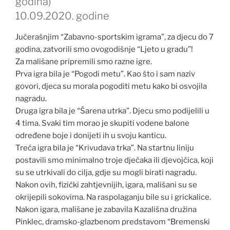
godina)
10.09.2020. godine
Jučerašnjim “Zabavno-sportskim igrama”, za djecu do 7
godina, zatvorili smo ovogodišnje “Ljeto u gradu”!
Za mališane pripremili smo razne igre.
Prva igra bila je “Pogodi metu”. Kao što i sam naziv
govori, djeca su morala pogoditi metu kako bi osvojila
nagradu.
Druga igra bila je “Šarena utrka”. Djecu smo podijelili u
4 tima. Svaki tim morao je skupiti vodene balone
određene boje i donijeti ih u svoju kanticu.
Treća igra bila je “Krivudava trka”. Na startnu liniju
postavili smo minimalno troje dječaka ili djevojčica, koji
su se utrkivali do cilja, gdje su mogli birati nagradu.
Nakon ovih, fizički zahtjevnijih, igara, mališani su se
okrijepili sokovima. Na raspolaganju bile su i grickalice.
Nakon igara, mališane je zabavila Kazališna družina
Pinklec, dramsko-glazbenom predstavom “Bremenski