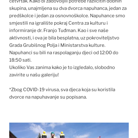
četvrtak. Kako bi zadovoljili potrebe različitih dobnih
skupina, unajmljena su dva dvorca napuhanca, jedan za
predškolce i jedan za osnovnoškolce. Napuhance smo
smjestili na igralište pokraj Centra za kulturu i
informiranje dr. Franjo Tuđman. Kao i sve naše
aktivnosti, i ova je bila besplatna, uz pokroviteljstvo
Grada Grubišnog Polja i Ministarstva kulture.
Napuhanci su bili na raspolaganju djeci od 12:00 do
18:50 sati.
Ukoliko Vas zanima kako je to izgledalo, slobodno
zavirite u našu galeriju!
*Zbog COVID-19 virusa, sva djeca koja su koristila
dvorce na napuhavanje su popisana.