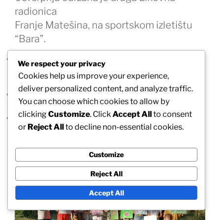
radionica
Franje Matešina, na sportskom izletištu
“Bara”.
Gosp. Matešin je pripremio mnoštvo forografija s
We respect your privacy
raznim motivima, uključujući i razne materijale, tako da
Cookies help us improve your experience,
su radovi protekli s ove radionice bili raznoliki.
deliver personalized content, and analyze traffic.
Sve radove možete doći pogledati u hodnik Centra za
You can choose which cookies to allow by
kulturu i informiranje dr. Franjo Tuđman.
clicking
Customize
. Click
Accept All
to consent
Slobodno zavirite u galeriju, gdje su objavljene sve slike
or
Reject All
to decline non-essential cookies.
s ove radionice.
Customize
Reject All
Accept All