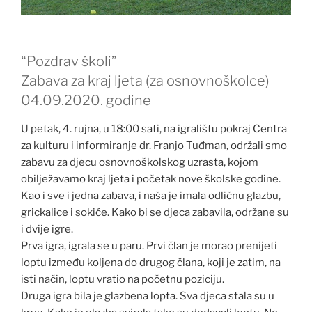
“Pozdrav školi”
Zabava za kraj ljeta (za osnovnoškolce)
04.09.2020. godine
U petak, 4. rujna, u 18:00 sati, na igralištu pokraj Centra
za kulturu i informiranje dr. Franjo Tuđman, održali smo
zabavu za djecu osnovnoškolskog uzrasta, kojom
obilježavamo kraj ljeta i početak nove školske godine.
Kao i sve i jedna zabava, i naša je imala odličnu glazbu,
grickalice i sokiće. Kako bi se djeca zabavila, održane su
i dvije igre.
Prva igra, igrala se u paru. Prvi član je morao prenijeti
loptu između koljena do drugog člana, koji je zatim, na
isti način, loptu vratio na početnu poziciju.
Druga igra bila je glazbena lopta. Sva djeca stala su u