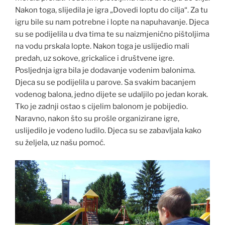
Nakon toga, slijedila je igra „Dovedi loptu do cilja“. Za tu
igru bile su nam potrebne i lopte na napuhavanje. Djeca
su se podijelila u dva tima te su naizmjenično pištoljima
na vodu prskala lopte. Nakon toga je uslijedio mali
predah, uz sokove, grickalice i društvene igre.
Posljednja igra bila je dodavanje vodenim balonima.
Djeca su se podijelila u parove. Sa svakim bacanjem
vodenog balona, jedno dijete se udaljilo po jedan korak.
Tko je zadnji ostao s cijelim balonom je pobijedio.
Naravno, nakon što su prošle organizirane igre,
uslijedilo je vodeno ludilo. Djeca su se zabavljala kako
su željela, uz našu pomoć.