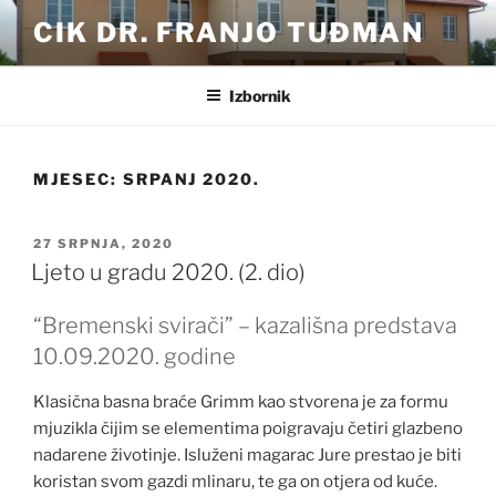
Preskoči
CIK DR. FRANJO TUĐMAN
na
sadržaj
Izbornik
MJESEC:
SRPANJ 2020.
OBJAVLJENO
27 SRPNJA, 2020
Ljeto u gradu 2020. (2. dio)
“Bremenski svirači” – kazališna predstava
10.09.2020. godine
Klasična basna braće Grimm kao stvorena je za formu
mjuzikla čijim se elementima poigravaju četiri glazbeno
nadarene životinje. Isluženi magarac Jure prestao je biti
koristan svom gazdi mlinaru, te ga on otjera od kuće.