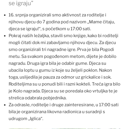
se igraju”
16. srpnja organizirali smo aktivnost za roditelje i
njihovu djecu do 7 godina pod nazivom „Mame čitaju,
djeca se igraju!“, s početkom u 17:00 sati.
Pokraj naših ležaljka, stavili smo knjige, kako bi roditelji
mogli čitati dok mi zabavljamo njihovu djecu. Za djecu
smo organizirali tri nagradne igre. Prva je bila Pogodi
metu. Sa svakom pogođenom metom, dijete je dobilo
nagradu. Druga igra bila je odabir gume. Djeca su
ubacila loptu u gumu iz koje su željeli poklon. Nakon
toga, uslijedila je pauza za odmor uz grickalice i sok.
Roditeljima su u ponudi bili i razni kokteli. Treća igra bilo
je Kolo nagrada. Djeca su se poredala oko vrtuljka te je
strelica odabrala pobjednika.
Za odrasle, roditelje i druge zainteresirane, u 17:00 sati
bila je organizirana likovna radionica u suradnji s
udrugom „Iglica“.