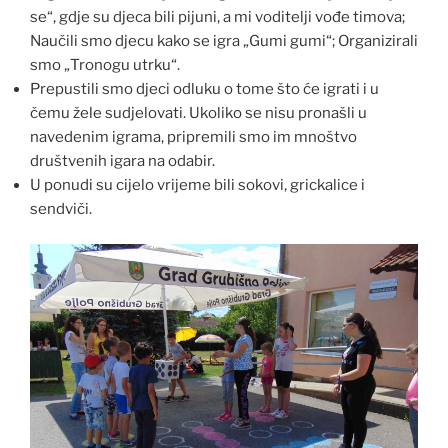
se“, gdje su djeca bili pijuni, a mi voditelji vođe timova;
Naučili smo djecu kako se igra „Gumi gumi“; Organizirali
smo „Tronogu utrku“.
Prepustili smo djeci odluku o tome što će igrati i u
čemu žele sudjelovati. Ukoliko se nisu pronašli u
navedenim igrama, pripremili smo im mnoštvo
društvenih igara na odabir.
U ponudi su cijelo vrijeme bili sokovi, grickalice i
sendviči.