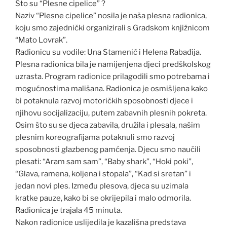
Što su “Plesne cipelice” ?
Naziv “Plesne cipelice” nosila je naša plesna radionica,
koju smo zajednički organizirali s Gradskom knjižnicom
“Mato Lovrak”.
Radionicu su vodile: Una Stamenić i Helena Rabađija.
Plesna radionica bila je namijenjena djeci predškolskog
uzrasta. Program radionice prilagodili smo potrebama i
mogućnostima mališana. Radionica je osmišljena kako
bi potaknula razvoj motoričkih sposobnosti djece i
njihovu socijalizaciju, putem zabavnih plesnih pokreta.
Osim što su se djeca zabavila, družila i plesala, našim
plesnim koreografijama potaknuli smo razvoj
sposobnosti glazbenog pamćenja. Djecu smo naučili
plesati: “Aram sam sam”, “Baby shark”, “Hoki poki”,
“Glava, ramena, koljena i stopala”, “Kad si sretan” i
jedan novi ples. Između plesova, djeca su uzimala
kratke pauze, kako bi se okrijepila i malo odmorila.
Radionica je trajala 45 minuta.
Nakon radionice uslijedila je kazališna predstava