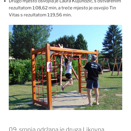
Drugo mjesto osvojila je Laura Kujundžić, s ostvarenim
rezultatom 1:08,62 min, a treće mjesto je osvojio Tin
Vitas s rezultatom 1:19,56 min.
09. srpnja održana je druga Likovna