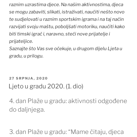
raznim uzrastima djece. Na našim aktivnostima, djeca
se mogu zabaviti, slikati, istraživati, naučiti nešto novo
te sudjelovati u raznim sportskim igrama i na taj način
razvijati svoju maštu, poboljšati motoriku, naučiti kako
biti timski igrač i, naravno, steći nove prijatelje i
prijateljice.
Saznajte što Vas sve očekuje, u drugom dijelu Ljeta u
gradu, u prilogu.
OBJAVLJENO
27 SRPNJA, 2020
Ljeto u gradu 2020. (1. dio)
4. dan Plaže u gradu: aktivnosti odgođene
do daljnjega.
3. dan Plaže u gradu: “Mame čitaju, djeca