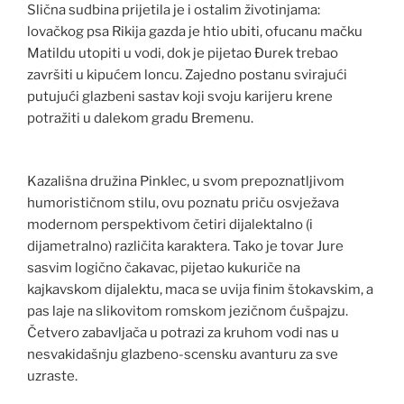
Slična sudbina prijetila je i ostalim životinjama:
lovačkog psa Rikija gazda je htio ubiti, ofucanu mačku
Matildu utopiti u vodi, dok je pijetao Đurek trebao
završiti u kipućem loncu. Zajedno postanu svirajući
putujući glazbeni sastav koji svoju karijeru krene
potražiti u dalekom gradu Bremenu.
Kazališna družina Pinklec, u svom prepoznatljivom
humorističnom stilu, ovu poznatu priču osvježava
modernom perspektivom četiri dijalektalno (i
dijametralno) različita karaktera. Tako je tovar Jure
sasvim logično čakavac, pijetao kukuriče na
kajkavskom dijalektu, maca se uvija finim štokavskim, a
pas laje na slikovitom romskom jezičnom ćušpajzu.
Četvero zabavljača u potrazi za kruhom vodi nas u
nesvakidašnju glazbeno-scensku avanturu za sve
uzraste.