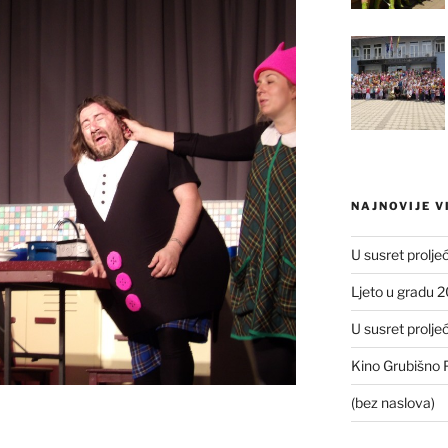
NAJNOVIJE V
U susret prolje
Ljeto u gradu 
U susret prolje
Kino Grubišno P
(bez naslova)