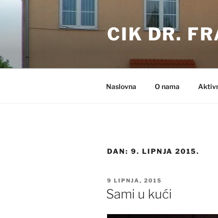
Preskoči
na
CIK DR. F
sadržaj
Naslovna
O nama
Aktiv
DAN:
9. LIPNJA 2015.
OBJAVLJENO
9 LIPNJA, 2015
Sami u kući