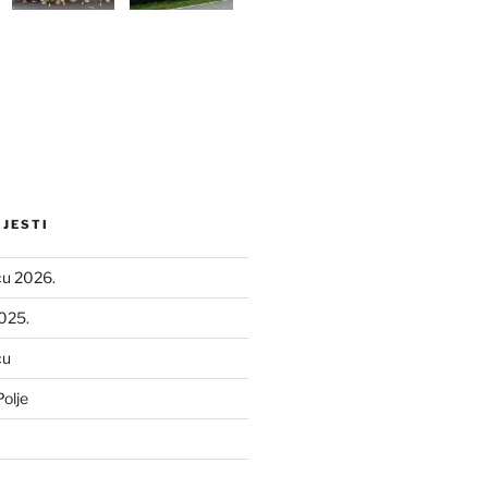
IJESTI
ću 2026.
2025.
ću
olje