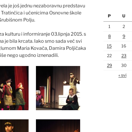
vela je još jednu nezaboravnu predstavu
 Tratinčica i učenicima Osnovne škole
P
U
rubišnom Polju.
1
2
 kulturu i informiranje 03.lipnja 2015. s
8
9
a je bila krcata. Iako smo sada već svi
15
16
 glumom Maria Kovača, Damira Poljičaka
više nego ugodno iznenadili.
22
23
29
30
« svi