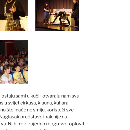
a ostaju sami u kući i otvaraju nam svu
 u svijet cirkusa, klauna, kuhara,
no što inače ne smiju, koristeći sve
 Naglasak predstave ipak nije na
tvu. Njih troje zajedno mogu sve, oploviti