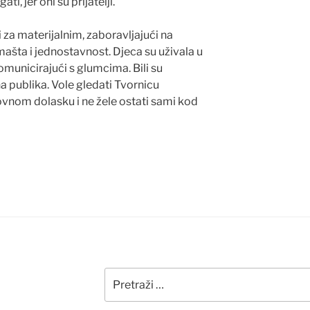
ti, jer oni su prijatelji.
i za materijalnim, zaboravljajući na
 mašta i jednostavnost. Djeca su uživala u
komunicirajući s glumcima. Bili su
a publika. Vole gledati Tvornicu
vnom dolasku i ne žele ostati sami kod
Pretraži: