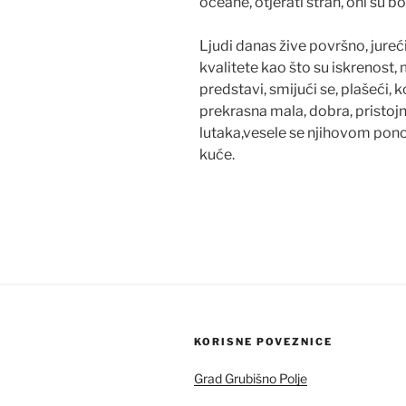
oceane, otjerati strah, oni su boga
Ljudi danas žive površno, jureć
kvalitete kao što su iskrenost,
predstavi, smijući se, plašeći, 
prekrasna mala, dobra, pristojn
lutaka,vesele se njihovom pono
kuće.
KORISNE POVEZNICE
Grad Grubišno Polje