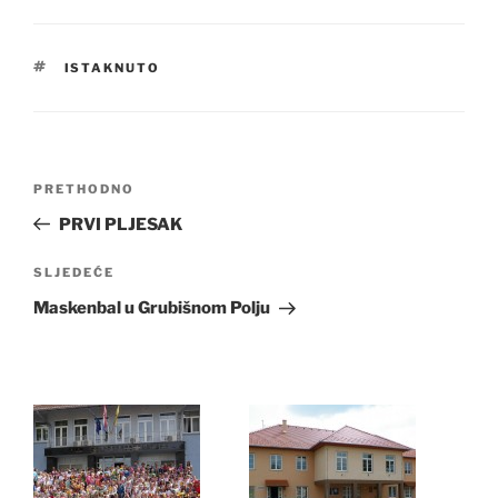
OZNAKE
ISTAKNUTO
Navigacija
Prethodna
PRETHODNO
objava
objava
PRVI PLJESAK
Sljedeća
SLJEDEĆE
objava
Maskenbal u Grubišnom Polju