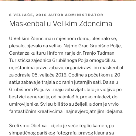
OBJAVLJENO
8 VELJAČE, 2016
AUTOR
ADMINISTRATOR
Maskenbal u Velikim Zdencima
U Velikim Zdencima u mjesnom domu, blesiralo se,
plesalo, pjevalo na veliko. Najme Grad Grubišno Polje,
Centar za kulturu i informiranje dr. Franjo Tuđman i
Turistička zajednica Grubišnoga Polja omogućili su
mještanima pravu zabavu, organiziravši im maskenbal
za odrasle 05. veljače 2016. Godine s početkom u 20
sati,a zabava je trajala do ranih jutarnjih sati. Da se u
Grubišnom Polju svi znaju zabavljati, bilo je vidljivo po
ljestvici generacija, od najmlađih, preko mladeži, do
umirovljenika. Svi su bili što su željeli, a dom je vrvio
fantastičnim kreativcima i najnevjerojatnijim idejama.
Sreli smo Obelixa – cijelo je veće teglio kamen, pa
simpatičnog pariškog fotografa, pravog klauna sa