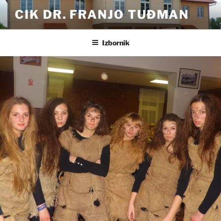
Preskoči
CIK DR. FRANJO TUĐMAN
na
sadržaj
Izbornik