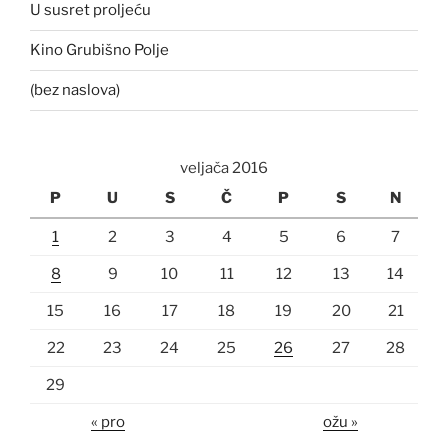
U susret proljeću
Kino Grubišno Polje
(bez naslova)
veljača 2016
P
U
S
Č
P
S
N
1
2
3
4
5
6
7
8
9
10
11
12
13
14
15
16
17
18
19
20
21
22
23
24
25
26
27
28
29
« pro
ožu »