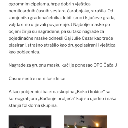
ogromnim cipelama, hrpe dobrih vještica i
nemilosrdnih časnih sestara, čarobnjaka, strašila. Od
zamjenika gradonačelnika dobili smo i ključeve grada,
valjda smo ulijevali povjerenje. J Najbolje maske po
ocjeni žirija su nagrađene, pa su tako nagrade za
pojedinačne maske odnesli Gaj Julie Cezar kao treće
plasirani, strašno strašilo kao drugoplasirani i vještica
kao pobjednica.
Nagrade za grupnu masku kući je ponesao OPG Čača J
Časne sestre nemilosrdnice
A kao pobjednici baletna skupina „Koko i kokice“ sa
koreografijom „Buđenje proljeća“ koji su ujedno i naša
starija folklorna skupina.