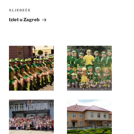
Sljedeća
SLJEDEĆE
objava
Izlet u Zagreb