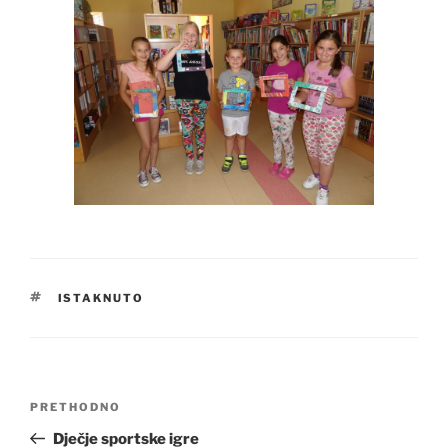
OZNAKE
ISTAKNUTO
Navigacija
Prethodna
PRETHODNO
objava
objava
Dječje sportske igre