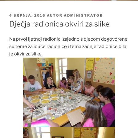
OBJAVLJENO
4 SRPNJA, 2016
AUTOR
ADMINISTRATOR
Dječja radionica okviri za slike
Na prvoj ljetnoj radionici zajedno s djecom dogovorene
su teme za iduće radionice i tema zadnje radionice bila
je okvir za slike.