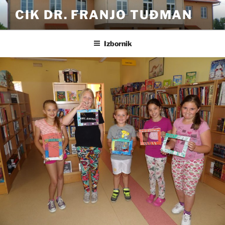
Preskoči
CIK DR. FRANJO TUĐMAN
na
sadržaj
Izbornik