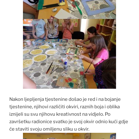
Nakon ljepljenja tjestenine došao je red i na bojanje
tjestenine, njihovi različiti okviri, raznih boja i oblika
iznijeli su svu njihovu kreativnost na vidjelo. Po
završetku radionice svatko je svoj okvir odnio kući gdje
će staviti svoju omiljenu sliku u okvir.