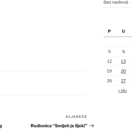
(bez naslova)
P
U
5
6
12
13
19
20
26
27
« stu
SLJEDEĆE
Sljedeća
objava
og
Radionica “Smijeh je lijek!”