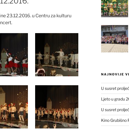
.12.2016.
ine 23.12.2016. u Centru za kulturu
ncert.
NAJNOVIJE V
U susret prolje
Ljeto u gradu 
U susret prolje
Kino Grubišno P