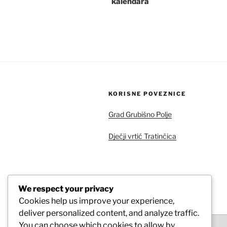
kalendara
KORISNE POVEZNICE
Grad Grubišno Polje
Dječji vrtić Tratinčica
We respect your privacy
ARHIVA
Cookies help us improve your experience,
deliver personalized content, and analyze traffic.
Arhiva
You can choose which cookies to allow by