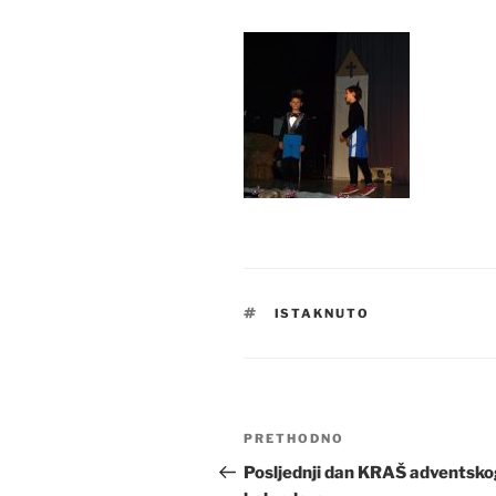
OZNAKE
ISTAKNUTO
Navigacija
Prethodna
PRETHODNO
objava
objava
Posljednji dan KRAŠ adventsk