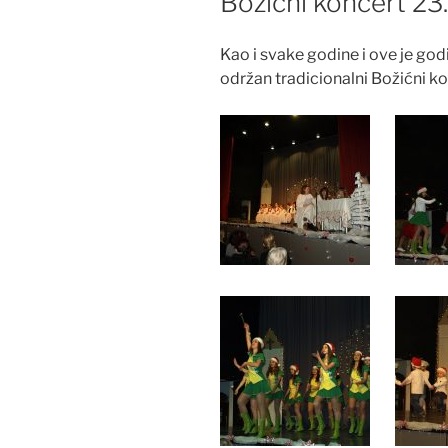
Božićni koncert 23
Kao i svake godine i ove je god
održan tradicionalni Božićni ko