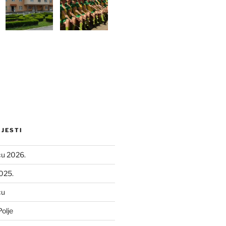
IJESTI
ću 2026.
2025.
ću
olje