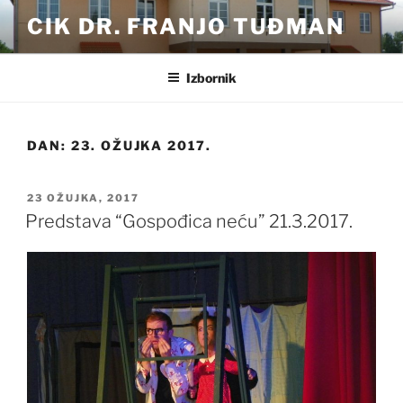
Preskoči
CIK DR. FRANJO TUĐMAN
na
sadržaj
Izbornik
DAN:
23. OŽUJKA 2017.
OBJAVLJENO
23 OŽUJKA, 2017
Predstava “Gospođica neću” 21.3.2017.