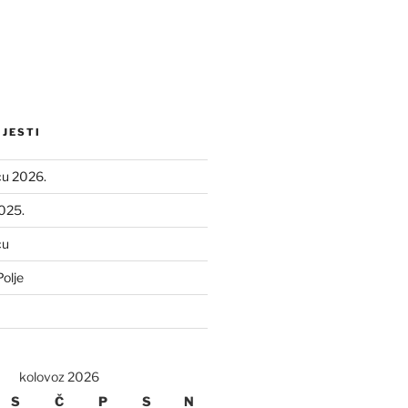
IJESTI
ću 2026.
2025.
ću
olje
kolovoz 2026
S
Č
P
S
N