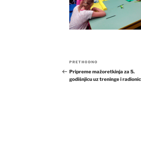
Navigacija
Prethodna
PRETHODNO
objava
objava
Pripreme mažoretkinja za 5.
godišnjicu uz treninge i radioni