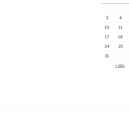
3
4
10
11
17
18
24
25
31
« ožu