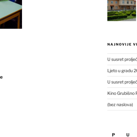
NAJNOVIJE V
U susret prolje
Ljeto u gradu 
ce
U susret prolje
Kino Grubišno P
(bez naslova)
P
U