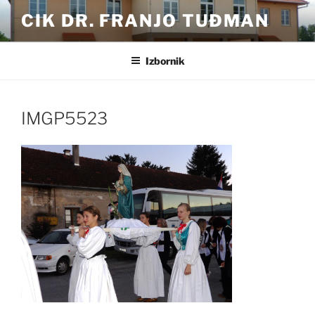
Preskoči
CIK DR. FRANJO TUĐMAN
na
sadržaj
Izbornik
IMGP5523