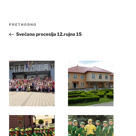
Navigacija
Prethodna
PRETHODNO
objava
objava
Svečana procesija 12.rujna 15