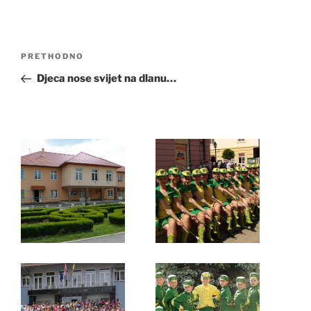
Navigacija
Prethodna
PRETHODNO
objava
objava
Djeca nose svijet na dlanu…