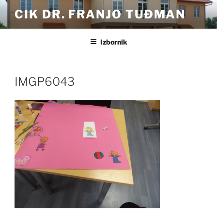
Preskoči
CIK DR. FRANJO TUĐMAN
na
sadržaj
Izbornik
IMGP6043