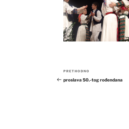
Navigacija
Prethodna
PRETHODNO
objava
objava
proslava 50.-tog rođendana