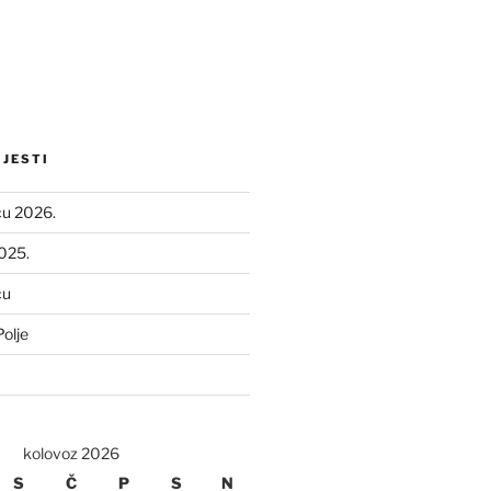
IJESTI
ću 2026.
2025.
ću
olje
kolovoz 2026
S
Č
P
S
N