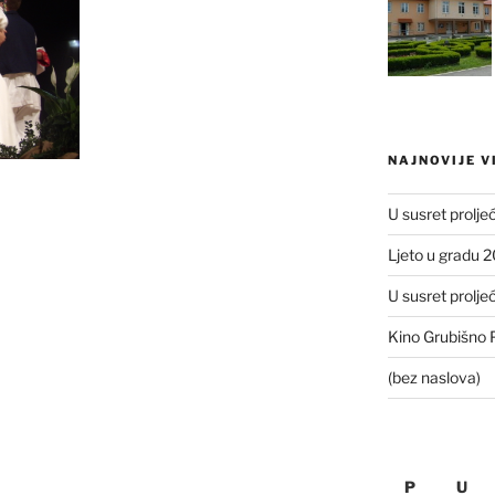
NAJNOVIJE V
U susret prolje
Ljeto u gradu 
U susret prolje
Kino Grubišno P
(bez naslova)
P
U