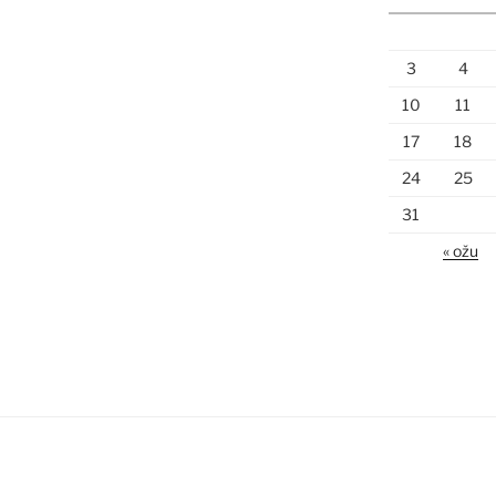
3
4
10
11
17
18
24
25
31
« ožu