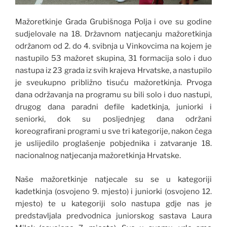
Mažoretkinje Grada Grubišnoga Polja i ove su godine
sudjelovale na 18. Državnom natjecanju mažoretkinja
održanom od 2. do 4. svibnja u Vinkovcima na kojem je
nastupilo 53 mažoret skupina, 31 formacija solo i duo
nastupa iz 23 grada iz svih krajeva Hrvatske, a nastupilo
je sveukupno približno tisuću mažoretkinja. Prvoga
dana održavanja na programu su bili solo i duo nastupi,
drugog dana paradni defile kadetkinja, juniorki i
seniorki, dok su posljednjeg dana održani
koreografirani programi u sve tri kategorije, nakon čega
je uslijedilo proglašenje pobjednika i zatvaranje 18.
nacionalnog natjecanja mažoretkinja Hrvatske.
Naše mažoretkinje natjecale su se u kategoriji
kadetkinja (osvojeno 9. mjesto) i juniorki (osvojeno 12.
mjesto) te u kategoriji solo nastupa gdje nas je
predstavljala predvodnica juniorskog sastava Laura