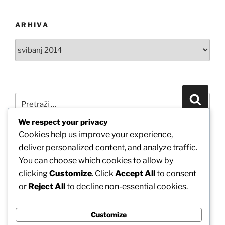
ARHIVA
Arhiva
Pretraži:
Pretra
We respect your privacy
Cookies help us improve your experience,
POVEŽITE SE S NAMA PUTEM FACEBOOKA
deliver personalized content, and analyze traffic.
You can choose which cookies to allow by
clicking
Customize
. Click
Accept All
to consent
or
Reject All
to decline non-essential cookies.
Customize