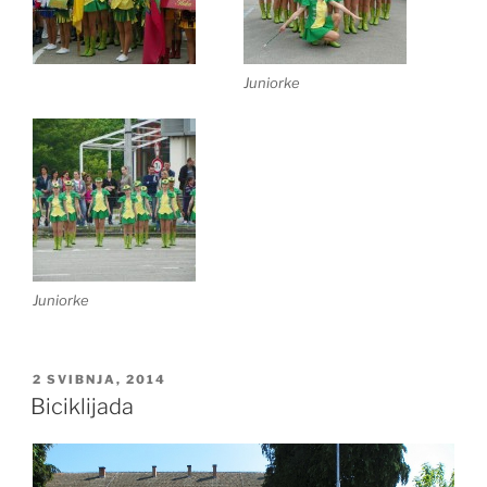
Juniorke
Juniorke
OBJAVLJENO
2 SVIBNJA, 2014
Biciklijada