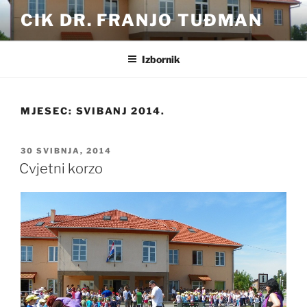
Preskoči
CIK DR. FRANJO TUĐMAN
na
sadržaj
Izbornik
MJESEC:
SVIBANJ 2014.
OBJAVLJENO
30 SVIBNJA, 2014
Cvjetni korzo