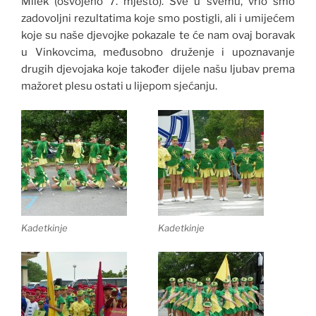
Milek (osvojeno 7. mjesto). Sve u svemu, vrlo smo
zadovoljni rezultatima koje smo postigli, ali i umijećem
koje su naše djevojke pokazale te će nam ovaj boravak
u Vinkovcima, međusobno druženje i upoznavanje
drugih djevojaka koje također dijele našu ljubav prema
mažoret plesu ostati u lijepom sjećanju.
Kadetkinje
Kadetkinje