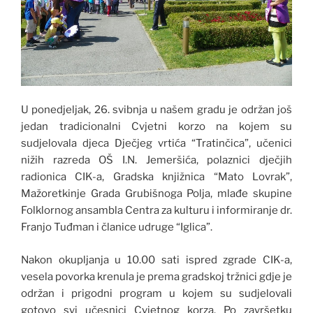
U ponedjeljak, 26. svibnja u našem gradu je održan još
jedan tradicionalni Cvjetni korzo na kojem su
sudjelovala djeca Dječjeg vrtića “Tratinčica”, učenici
nižih razreda OŠ I.N. Jemeršića, polaznici dječjih
radionica CIK-a, Gradska knjižnica “Mato Lovrak”,
Mažoretkinje Grada Grubišnoga Polja, mlađe skupine
Folklornog ansambla Centra za kulturu i informiranje dr.
Franjo Tuđman i članice udruge “Iglica”.
Nakon okupljanja u 10.00 sati ispred zgrade CIK-a,
vesela povorka krenula je prema gradskoj tržnici gdje je
održan i prigodni program u kojem su sudjelovali
gotovo svi učesnici Cvjetnog korza. Po završetku