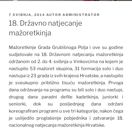
OBJAVLJENO
7 SVIBNJA, 2014
AUTOR
ADMINISTRATOR
18. Državno natjecanje
mažoretkinja
Mažoretkinje Grada Grubišnoga Polja i ove su godine
sudjelovale na 18. Državnom natjecanju mažoretkinja
održanom od 2. do 4. svibnja u Vinkovcima na kojem je
nastupilo 53 mažoret skupina, 31 formacija solo i duo
nastupa iz 23 grada iz svih krajeva Hrvatske, a nastupilo
je sveukupno približno tisuću mažoretkinja. Prvoga
dana održavanja na programu su bili solo i duo nastupi,
drugog dana paradni defile kadetkinja, juniorki i
seniorki, dok su posljednjeg dana održani
koreografirani programi u sve tri kategorije, nakon čega
je uslijedilo proglašenje pobjednika i zatvaranje 18.
nacionalnog natjecanja mažoretkinja Hrvatske.