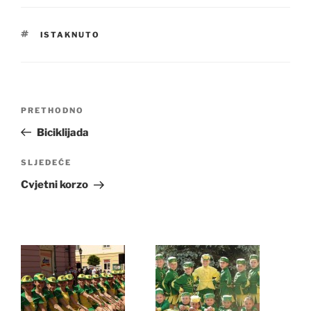
OZNAKE
ISTAKNUTO
Navigacija
Prethodna
PRETHODNO
objava
objava
Biciklijada
Sljedeća
SLJEDEĆE
objava
Cvjetni korzo