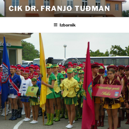
Preskoči
CIK DR. FRANJO TUĐMAN
na
sadržaj
Izbornik