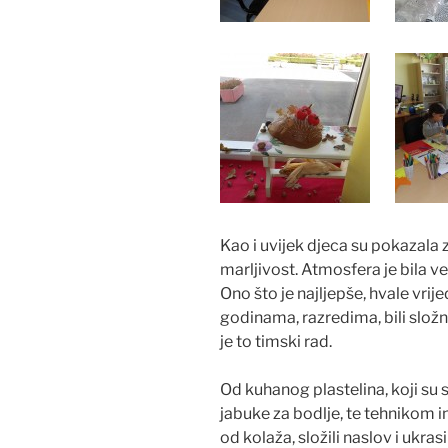
Kao i uvijek djeca su pokazala 
marljivost. Atmosfera je bila ve
Ono što je najljepše, hvale vrije
godinama, razredima, bili složni
je to timski rad.
Od kuhanog plastelina, koji su sa
jabuke za bodlje, te tehnikom ind
od kolaža, složili naslov i ukrasil