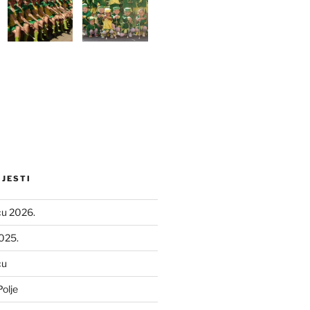
IJESTI
ću 2026.
2025.
ću
olje