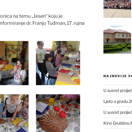
ionica na temu „Jesen“ koju je
informiranje dr. Franjo Tuđman, 17. rujna
NAJNOVIJE V
U susret prolje
Ljeto u gradu 
U susret prolje
Kino Grubišno P