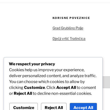
KORISNE POVEZNICE
Grad Grubišno Polje
Dječji vrtić Tratinčica
We respect your privacy
ARHIVA
Cookies help us improve your experience,
deliver personalized content, and analyze traffic.
Arhiva
You can choose which cookies to allow by
clicking
Customize
. Click
Accept All
to consent
or
Reject All
to decline non-essential cookies.
Customize
Reject All
Accept All