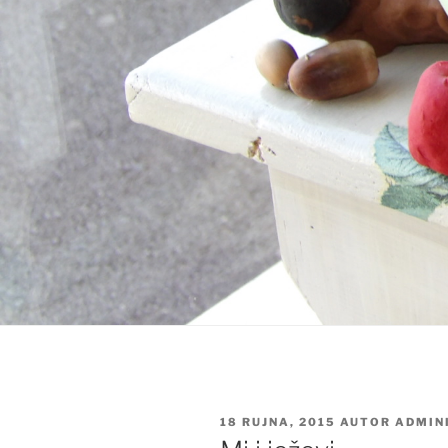
OBJAVLJENO
18 RUJNA, 2015
AUTOR
ADMIN