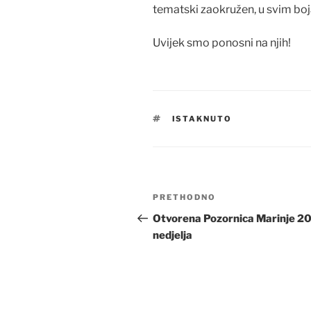
tematski zaokružen, u svim boj
Uvijek smo ponosni na njih!
OZNAKE
ISTAKNUTO
Navigacija
Prethodna
PRETHODNO
objava
objava
Otvorena Pozornica Marinje 20
nedjelja