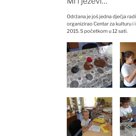
Mi i ježevi…
Održana je još jedna dječja rad
organizirao Centar za kulturu i 
2015. S početkom u 12 sati.