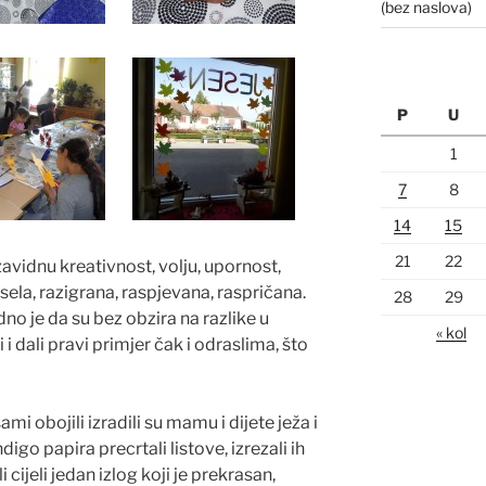
(bez naslova)
P
U
1
7
8
14
15
21
22
zavidnu kreativnost, volju, upornost,
sela, razigrana, raspjevana, raspričana.
28
29
dno je da su bez obzira na razlike u
« kol
 i dali pravi primjer čak i odraslima, što
mi obojili izradili su mamu i dijete ježa i
igo papira precrtali listove, izrezali ih
i cijeli jedan izlog koji je prekrasan,