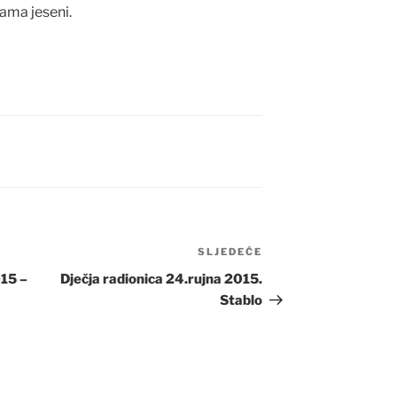
ama jeseni.
SLJEDEĆE
Sljedeća
objava
15 –
Dječja radionica 24.rujna 2015.
Stablo