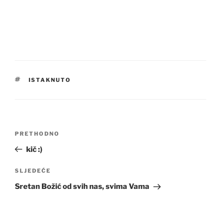
OZNAKE
ISTAKNUTO
Navigacija
Prethodna
PRETHODNO
objava
objava
kič :)
Sljedeća
SLJEDEĆE
objava
Sretan Božić od svih nas, svima Vama