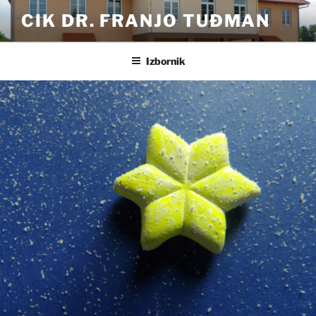
Preskoči
CIK DR. FRANJO TUĐMAN
na
sadržaj
Izbornik