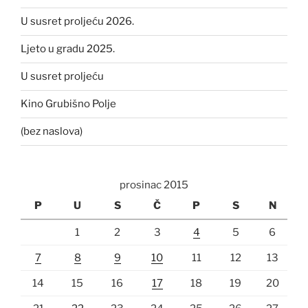
U susret proljeću 2026.
Ljeto u gradu 2025.
U susret proljeću
Kino Grubišno Polje
(bez naslova)
prosinac 2015
P
U
S
Č
P
S
N
1
2
3
4
5
6
7
8
9
10
11
12
13
14
15
16
17
18
19
20