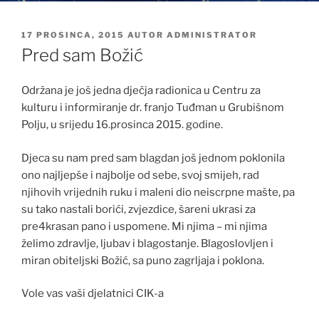
OBJAVLJENO
17 PROSINCA, 2015
AUTOR
ADMINISTRATOR
Pred sam Božić
Održana je još jedna dječja radionica u Centru za
kulturu i informiranje dr. franjo Tuđman u Grubišnom
Polju, u srijedu 16.prosinca 2015. godine.
Djeca su nam pred sam blagdan još jednom poklonila
ono najljepše i najbolje od sebe, svoj smijeh, rad
njihovih vrijednih ruku i maleni dio neiscrpne mašte, pa
su tako nastali borići, zvjezdice, šareni ukrasi za
pre4krasan pano i uspomene. Mi njima – mi njima
želimo zdravlje, ljubav i blagostanje. Blagoslovljen i
miran obiteljski Božić, sa puno zagrljaja i poklona.
Vole vas vaši djelatnici CIK-a