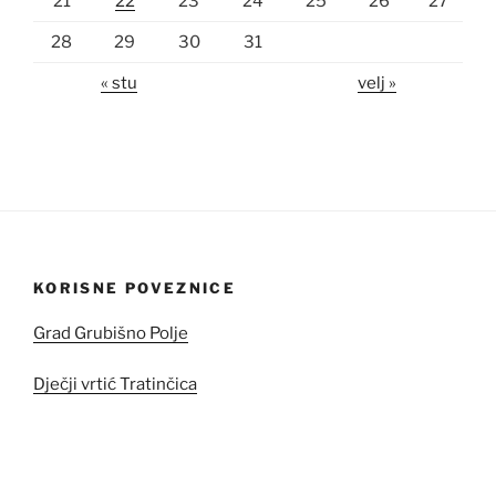
21
22
23
24
25
26
27
28
29
30
31
« stu
velj »
KORISNE POVEZNICE
Grad Grubišno Polje
Dječji vrtić Tratinčica