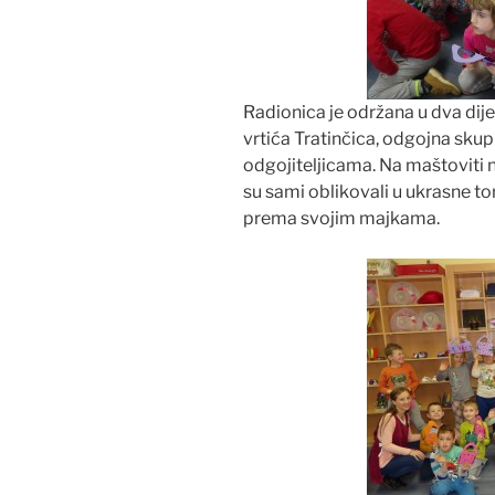
Radionica je održana u dva dij
vrtića Tratinčica, odgojna sku
odgojiteljicama. Na maštoviti n
su sami oblikovali u ukrasne tor
prema svojim majkama.