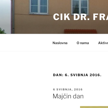
Preskoči
na
CIK DR. F
sadržaj
Naslovna
O nama
Aktiv
DAN:
6. SVIBNJA 2016.
OBJAVLJENO
6 SVIBNJA, 2016
Majčin dan