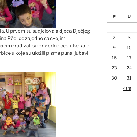
P
U
ela. U prvom su sudjelovala djeca Dječjeg
2
3
pina Pčelice zajedno sa svojim
ačin izrađivali su prigodne čestitke koje
9
10
bice u koje su uložili pisma puna ljubavi
16
17
23
24
30
31
« tra