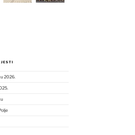
IJESTI
ću 2026.
2025.
ću
olje