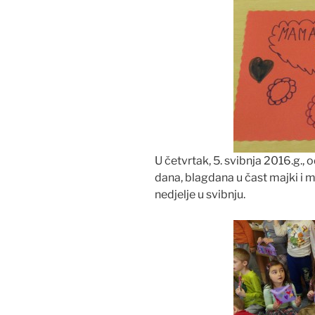
U četvrtak, 5. svibnja 2016.g.,
dana, blagdana u čast majki i m
nedjelje u svibnju.