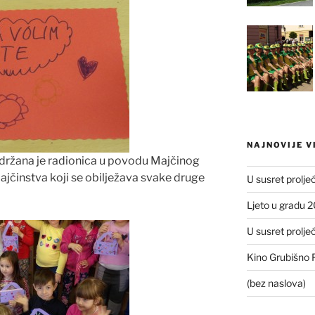
NAJNOVIJE V
 održana je radionica u povodu Majčinog
ajčinstva koji se obilježava svake druge
U susret prolje
Ljeto u gradu 
U susret prolje
Kino Grubišno P
(bez naslova)