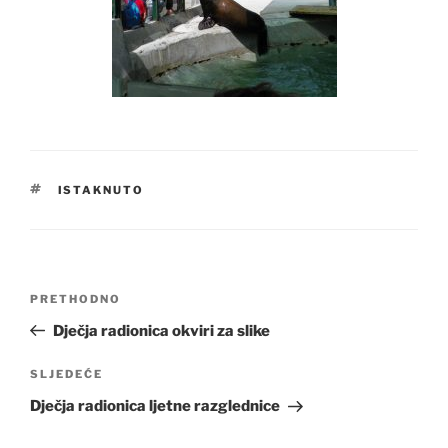
OZNAKE
ISTAKNUTO
Navigacija
Prethodna
PRETHODNO
objava
objava
Dječja radionica okviri za slike
Sljedeća
SLJEDEĆE
objava
Dječja radionica ljetne razglednice