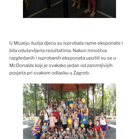
U Muzeju iluzija djecu su isprobala razne eksponate i
bila oduševljena rezultatima. Nakon mnoštva
razgledanih i isprobanih eksponata uputili su se u
McDonalds koji je svakako jedan od zanimljivijih
posjeta pri svakom odlasku u Zagreb.