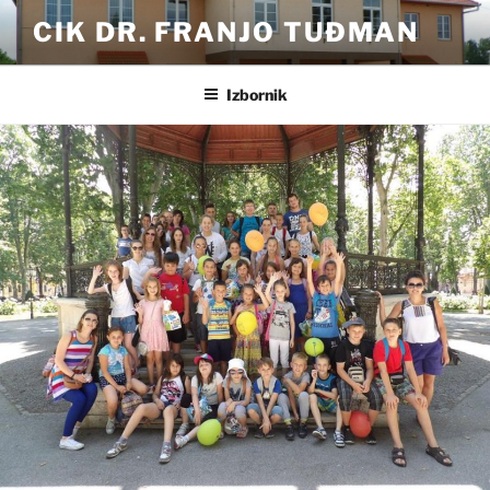
Preskoči
CIK DR. FRANJO TUĐMAN
na
sadržaj
Izbornik