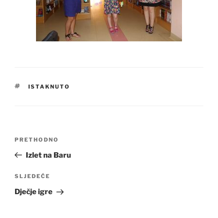
OZNAKE
ISTAKNUTO
Navigacija
Prethodna
PRETHODNO
objava
objava
Izlet na Baru
Sljedeća
SLJEDEĆE
objava
Dječje igre