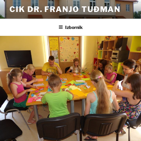
Preskoči
CIK DR. FRANJO TUĐMAN
na
sadržaj
Izbornik