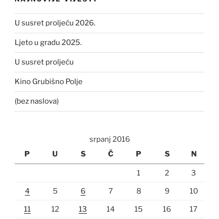
U susret proljeću 2026.
Ljeto u gradu 2025.
U susret proljeću
Kino Grubišno Polje
(bez naslova)
srpanj 2016
P
U
S
Č
P
S
N
1
2
3
4
5
6
7
8
9
10
11
12
13
14
15
16
17