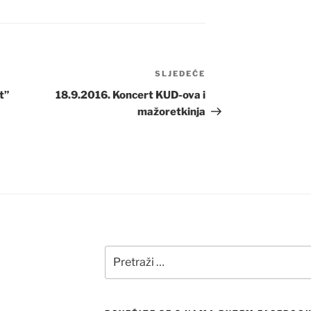
SLJEDEĆE
Sljedeća
objava
t”
18.9.2016. Koncert KUD-ova i
mažoretkinja
Pretraži: