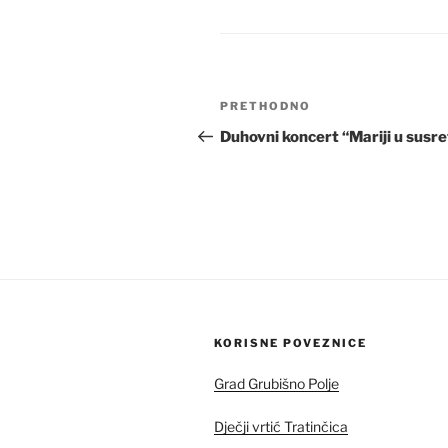
Navigacija
Prethodna
PRETHODNO
objava
objava
Duhovni koncert “Mariji u susre
KORISNE POVEZNICE
Grad Grubišno Polje
Dječji vrtić Tratinčica