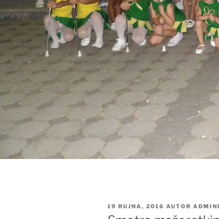
OBJAVLJENO
19 RUJNA, 2016
AUTOR
ADMIN