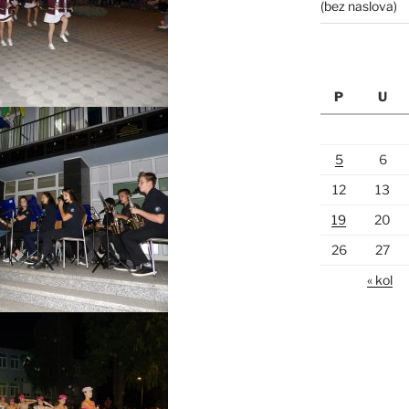
(bez naslova)
P
U
5
6
12
13
19
20
26
27
« kol