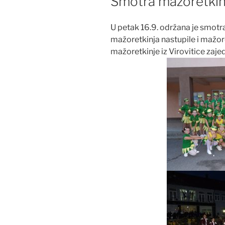
Smotra mažoretkinj
U petak 16.9. održana je smotr
mažoretkinja nastupile i mažor
mažoretkinje iz Virovitice za