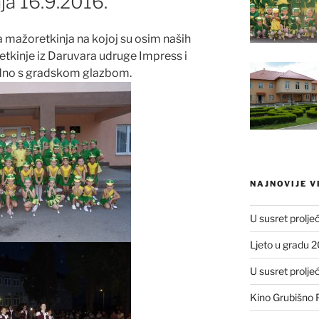
a 16.9.2016.
a mažoretkinja na kojoj su osim naših
etkinje iz Daruvara udruge Impress i
jedno s gradskom glazbom.
NAJNOVIJE V
U susret prolje
Ljeto u gradu 
U susret prolje
Kino Grubišno P