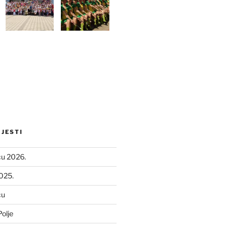
IJESTI
ću 2026.
2025.
ću
olje