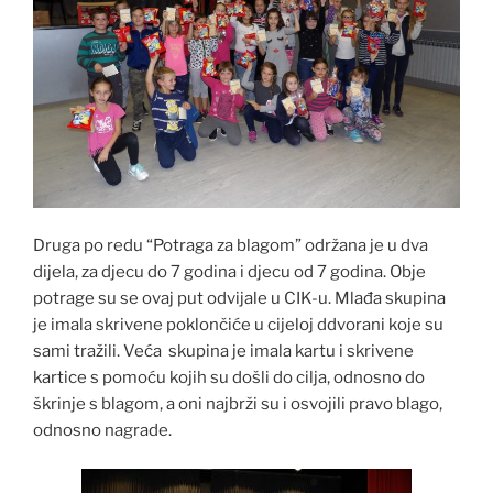
Druga po redu “Potraga za blagom” održana je u dva
dijela, za djecu do 7 godina i djecu od 7 godina. Obje
potrage su se ovaj put odvijale u CIK-u. Mlađa skupina
je imala skrivene poklončiće u cijeloj ddvorani koje su
sami tražili. Veća skupina je imala kartu i skrivene
kartice s pomoću kojih su došli do cilja, odnosno do
škrinje s blagom, a oni najbrži su i osvojili pravo blago,
odnosno nagrade.