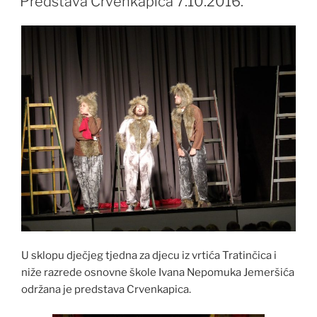
Predstava Crvenkapica 7.10.2016.
U sklopu dječjeg tjedna za djecu iz vrtića Tratinčica i
niže razrede osnovne škole Ivana Nepomuka Jemeršića
održana je predstava Crvenkapica.