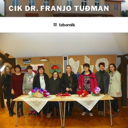
Preskoči
CIK DR. FRANJO TUĐMAN
na
sadržaj
Izbornik