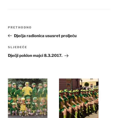
Navigacija
Prethodna
PRETHODNO
objava
objava
Dječja radionica ususret proljeću
Sljedeća
SLJEDEĆE
objava
Dječji poklon majci 8.3.2017.