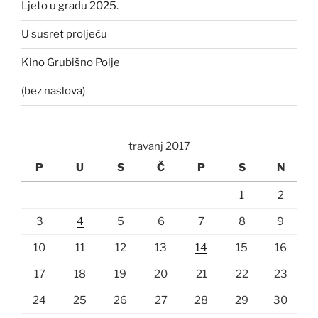
Ljeto u gradu 2025.
U susret proljeću
Kino Grubišno Polje
(bez naslova)
travanj 2017
P
U
S
Č
P
S
N
1
2
3
4
5
6
7
8
9
10
11
12
13
14
15
16
17
18
19
20
21
22
23
24
25
26
27
28
29
30