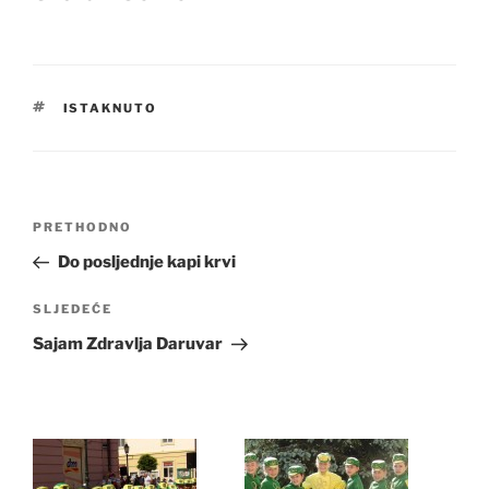
OZNAKE
ISTAKNUTO
Navigacija
Prethodna
PRETHODNO
objava
objava
Do posljednje kapi krvi
Sljedeća
SLJEDEĆE
objava
Sajam Zdravlja Daruvar