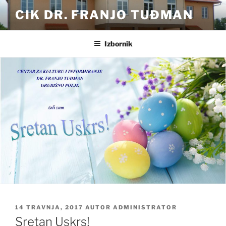
Preskoči
CIK DR. FRANJO TUĐMAN
na
sadržaj
Izbornik
OBJAVLJENO
14 TRAVNJA, 2017
AUTOR
ADMINISTRATOR
Sretan Uskrs!