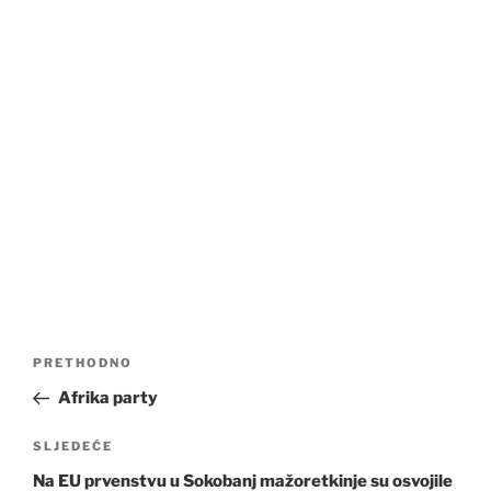
Navigacija
Prethodna
PRETHODNO
objava
objava
Afrika party
Sljedeća
SLJEDEĆE
objava
Na EU prvenstvu u Sokobanj mažoretkinje su osvojile