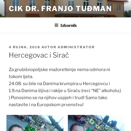
Preskoči
CIK DR. FRANJO TUĐMAN
na
sadržaj
Izbornik
OBJAVLJENO
4 RUJNA, 2018
AUTOR
ADMINISTRATOR
Hercegovac i Sirač
Za grubišnopoljske mažoretkinje nema odmora ni
tokom ljeta.
24.08. su bile na Danima krumpira u Hercegovcu i
1.9.na Danima šljiva i rakije u Siraču (reci “NE” alkoholu;)
) Ponosimo se na njihov uspjeh i trud! Samo tako
nastavite i na Europskom prvenstvu!